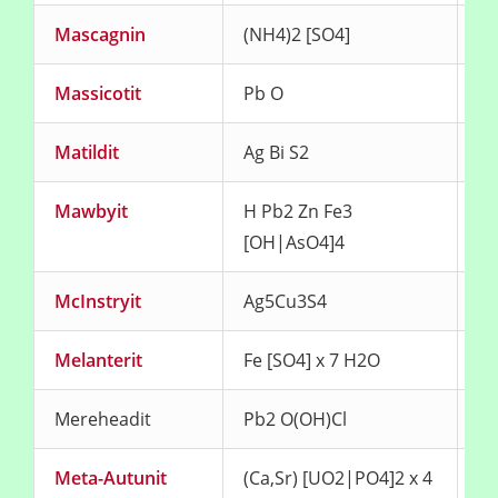
Mascagnin
(NH4)2 [SO4]
fa
Massicotit
Pb O
ge
Matildit
Ag Bi S2
sc
Mawbyit
H Pb2 Zn Fe3
br
[OH|AsO4]4
McInstryit
Ag5Cu3S4
Melanterit
Fe [SO4] x 7 H2O
fa
Mereheadit
Pb2 O(OH)Cl
ge
Meta-Autunit
(Ca,Sr) [UO2|PO4]2 x 4
ge