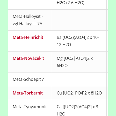
H2O (2-6 H2O)
Meta-Halloysit -
vgl Halloysit-7A
Meta-Heinrichit
Ba (UO2)(AsO4)2 x 10-
ge
12 H2O
Meta-Novácekit
Mg [UO2|AsO4]2 x
ge
6H2O
Meta-Schoepit ?
Meta-Torbernit
Cu [UO2|PO4]2 x 8H2O
gr
Meta-Tyuyamunit
Ca [(UO2)2(VO4)2] x 3
ka
H2O
gr