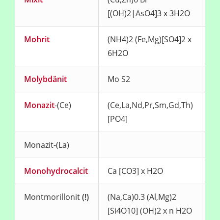
[(OH)2|AsO4]3 x 3H2O
Mohrit
(NH4)2 (Fe,Mg)[SO4]2 x
ge
6H2O
Molybdänit
Mo S2
me
Monazit
-(Ce)
(Ce,La,Nd,Pr,Sm,Gd,Th)
ro
[PO4]
Monazit-(La)
ge
Monohydrocalcit
Ca [CO3] x H2O
we
Montmorillonit
(!)
(Na,Ca)0.3 (Al,Mg)2
we
[Si4O10] (OH)2 x n H2O