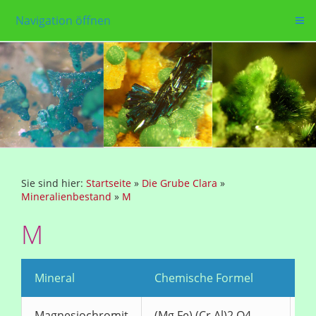
Navigation öffnen
Sie sind hier:
Startseite
»
Die Grube Clara
»
Mineralienbestand
»
M
M
Mineral
Chemische Formel
Fa
Magnesiochromit
(Mg,Fe) (Cr,Al)2 O4
sc