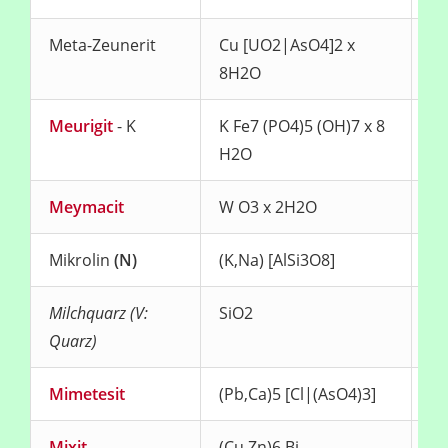
Meta-Zeunerit
Cu [UO2|AsO4]2 x
gr
8H2O
Meurigit
- K
K Fe7 (PO4)5 (OH)7 x 8
we
H2O
Meymacit
W O3 x 2H2O
ge
Mikrolin
(N)
(K,Na) [AlSi3O8]
we
Milchquarz (V:
SiO2
mi
Quarz)
Mimetesit
(Pb,Ca)5 [Cl|(AsO4)3]
fa
Mixit
(Cu,Zn)6 Bi
gr