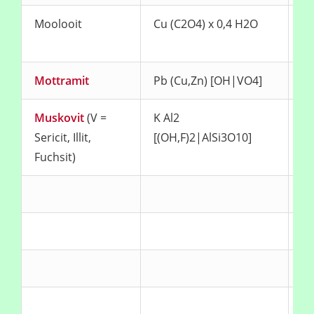
Moolooit
Cu (C2O4) x 0,4 H2O
bl
gr
Mottramit
Pb (Cu,Zn) [OH|VO4]
ge
Muskovit
(V =
K Al2
fa
Sericit, Illit,
[(OH,F)2|AlSi3O10]
Fuchsit)