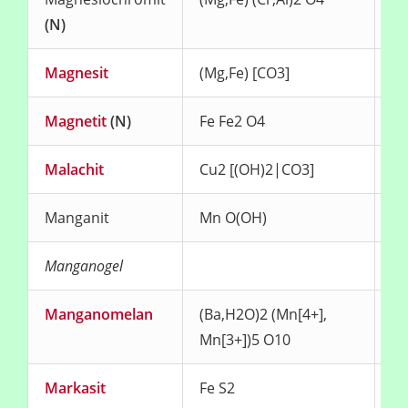
(N)
Magnesit
(Mg,Fe) [CO3]
fa
Magnetit
(N)
Fe Fe2 O4
sc
Malachit
Cu2 [(OH)2|CO3]
gr
Manganit
Mn O(OH)
sc
Manganogel
Manganomelan
(Ba,H2O)2 (Mn[4+],
sc
Mn[3+])5 O10
br
Markasit
Fe S2
me