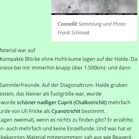
Connellit
Sammlung und Photo:
Frank Schimak
Material war auf
n? Kompakte Blöcke ohne Hohlräume lagen auf der Halde. Da
kreise bei mir immerhin knapp über 1.500km)- und dann
e Sammlerfreunde. Auf der Diagonaltrum- Halde gruben
Gestein, das kleiner als Fastgröße war, wurde
n wurde
schöner nadliger Cuprit (Chalkotrichit)
mehrfach
rde von Uli Fricke als
Cyanotrichit
bestimmt.
gen zweimal), wenn es nichts zu finden gibt? Er erzählte,
- auch mehrfach und keine Einzelfunde. Und was hat er
nbekanntes Material mitgenommen; sah aus wie Beaverit.