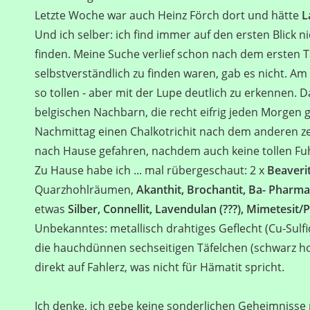
Letzte Woche war auch Heinz Förch dort und hätte
L
Und ich selber: ich find immer auf den ersten Blick n
finden. Meine Suche verlief schon nach dem ersten Ta
selbstverständlich zu finden waren, gab es nicht. Am
so tollen - aber mit der Lupe deutlich zu erkennen. 
belgischen Nachbarn, die recht eifrig jeden Morgen 
Nachmittag einen Chalkotrichit nach dem anderen ze
nach Hause gefahren, nachdem auch keine tollen F
Zu Hause habe ich ... mal rübergeschaut: 2 x
Beaveri
Quarzhohlräumen,
Akanthit, Brochantit, Ba- Pharm
etwas
Silber, Connellit, Lavendulan (???), Mimetesit/
Unbekanntes: metallisch drahtiges Geflecht (Cu-Sul
die hauchdünnen sechseitigen Täfelchen (schwarz ho
direkt auf Fahlerz, was nicht für Hämatit spricht.
Ich denke, ich gebe keine sonderlichen Geheimnisse 