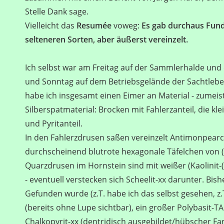
Stelle Dank sage.
Vielleicht das
Resumée
voweg:
Es gab durchaus Fund
selteneren Sorten, aber äußerst vereinzelt.
Ich selbst war am Freitag auf der Sammlerhalde un
und Sonntag auf dem Betriebsgelände der Sachtle
habe ich insgesamt einen Eimer an Material - zumei
Silberspatmaterial: Brocken mit Fahlerzanteil, die k
und Pyritanteil.
In den Fahlerzdrusen saßen vereinzelt Antimonpearc
durchscheinend blutrote hexagonale Täfelchen von (
Quarzdrusen im Hornstein sind mit weißer (Kaolinit-
- eventuell verstecken sich Scheelit-xx darunter. Bis
Gefunden wurde (z.T. habe ich das selbst gesehen, z.
(bereits ohne Lupe sichtbar), ein großer Polybasit
Chalkopyrit-xx (dentridisch ausgebildet/hübscher Farb