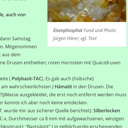
e, auch von
Eisenphosphat
Fund und Photo:
Jürgen Härer; vgl. Text
d dann Samstag
ben. Mitgenommen
st aus dem
leine Drusen enthielten; roten Hornstein mit Quarzdrusen
eite (
Polybasit-TAC
). Es gab auch (hübsche)
 am wahrscheinlichsten )
Hämatit
in den Drusen. Die
(?))Masse ausgekleidet, die erst noch entfernt werden muss
her konnte ich aber noch keine entdecken.
T. wurde mir aus sicherer Quelle berichtet):
Silberlocken
-TAC-x, Durchmesser ca 8 mm mit aufgewachsenen, winzigen
kontrast); "Bastnästit" ( in gelblich-erdig-erscheinenden