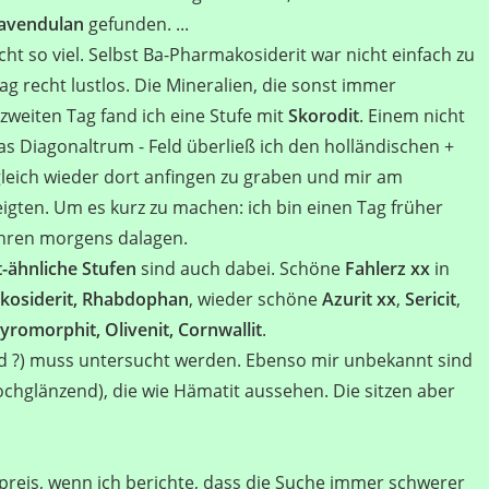
avendulan
gefunden. ...
icht so viel. Selbst Ba-Pharmakosiderit war nicht einfach zu
g recht lustlos. Die Mineralien, die sonst immer
 zweiten Tag fand ich eine Stufe mit
Skorodit
. Einem nicht
Das Diagonaltrum - Feld überließ ich den holländischen +
gleich wieder dort anfingen zu graben und mir am
igten. Um es kurz zu machen: ich bin einen Tag früher
uhren morgens dalagen.
t-ähnliche Stufen
sind auch dabei. Schöne
Fahlerz xx
in
akosiderit, Rhabdophan
, wieder schöne
Azurit xx
,
Sericit
,
Pyromorphit, Olivenit, Cornwallit
.
fid ?) muss untersucht werden. Ebenso mir unbekannt sind
chglänzend), die wie Hämatit aussehen. Die sitzen aber
preis, wenn ich berichte, dass die Suche immer schwerer