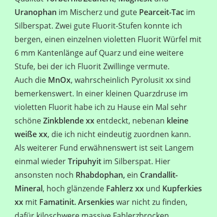
Uranophan
im Mischerz und gute
Pearceit-Tac
im
Silberspat. Zwei gute Fluorit-Stufen konnte ich
bergen, einen einzelnen violetten Fluorit Würfel mit
6 mm Kantenlänge auf Quarz und eine weitere
Stufe, bei der ich Fluorit Zwillinge vermute.
Auch die
MnOx
, wahrscheinlich Pyrolusit xx sind
bemerkenswert. In einer kleinen Quarzdruse im
violetten Fluorit habe ich zu Hause ein Mal sehr
schöne
Zinkblende xx
entdeckt, nebenan
kleine
weiße xx
, die ich nicht eindeutig zuordnen kann.
Als weiterer Fund erwähnenswert ist seit Langem
einmal wieder
Tripuhyit
im Silberspat. Hier
ansonsten noch
Rhabdophan,
ein
Crandallit-
Mineral
, hoch glänzende
Fahlerz xx
und
Kupferkies
xx
mit
Famatinit.
Arsenkies
war nicht zu finden,
dafür kiloschwere massive Fahlerzbrocken.