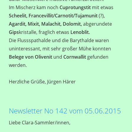
Im Mischerz kam noch
Cuprotungstit
mit etwas
Scheelit,
Francevillit/Carnotit/Tujamunit
(?),
Agardit,
Mixit,
Malachit,
Dolomit,
abgerundete
Gips
kristalle, fraglich etwas
Lenoblit.
Die Flussspathalde und die Barythalde waren
uninteressant, mit sehr großer Mühe konnten
Belege von Olivenit
und
Cornwallit
gefunden
werden.
Herzliche Grüße, Jürgen Härer
Newsletter No 142 vom 05.06.2015
Liebe Clara-Sammler/innen,