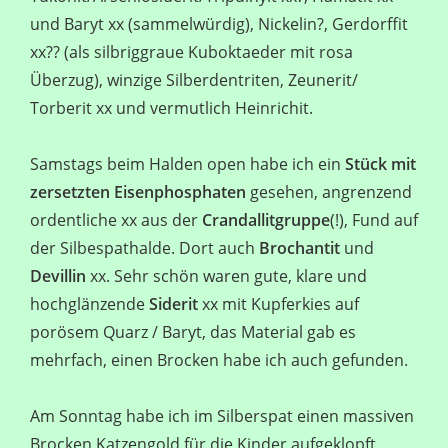
und Baryt xx (sammelwürdig), Nickelin?, Gerdorffit
xx?? (als silbriggraue Kuboktaeder mit rosa
Überzug), winzige Silberdentriten, Zeunerit/
Torberit xx und vermutlich Heinrichit.
Samstags beim Halden open habe ich ein
Stück mit
zersetzten Eisenphosphaten
gesehen, angrenzend
ordentliche xx aus der
Crandallitgruppe
(!), Fund auf
der Silbespathalde. Dort auch
Brochantit
und
Devillin
xx. Sehr schön waren gute, klare und
hochglänzende
Siderit
xx mit Kupferkies auf
porösem Quarz / Baryt, das Material gab es
mehrfach, einen Brocken habe ich auch gefunden.
Am Sonntag habe ich im Silberspat einen massiven
Brocken Katzengold für die Kinder aufgeklopft.