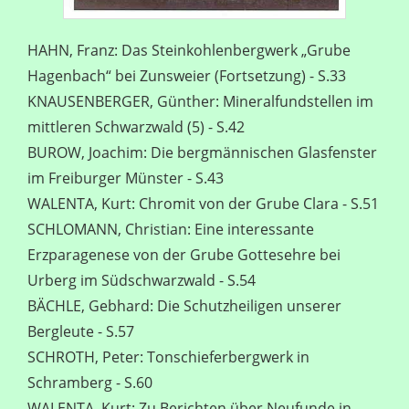
HAHN, Franz: Das Steinkohlenbergwerk „Grube
Hagenbach“ bei Zunsweier (Fortsetzung) - S.33
KNAUSENBERGER, Günther: Mineralfundstellen im
mittleren Schwarzwald (5) - S.42
BUROW, Joachim: Die bergmännischen Glasfenster
im Freiburger Münster - S.43
WALENTA, Kurt: Chromit von der Grube Clara - S.51
SCHLOMANN, Christian: Eine interessante
Erzparagenese von der Grube Gottesehre bei
Urberg im Südschwarzwald - S.54
BÄCHLE, Gebhard: Die Schutzheiligen unserer
Bergleute - S.57
SCHROTH, Peter: Tonschieferbergwerk in
Schramberg - S.60
WALENTA, Kurt: Zu Berichten über Neufunde in