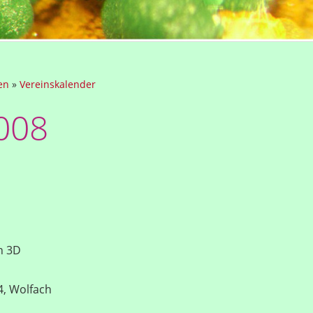
en
»
Vereinskalender
008
in 3D
4, Wolfach