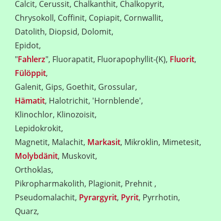
Calcit, Cerussit, Chalkanthit, Chalkopyrit,
Chrysokoll, Coffinit, Copiapit, Cornwallit,
Datolith, Diopsid, Dolomit,
Epidot,
"
Fahlerz
", Fluorapatit, Fluorapophyllit-(K),
Fluorit
,
Fülöppit
,
Galenit, Gips, Goethit, Grossular,
Hämatit
, Halotrichit, 'Hornblende',
Klinochlor, Klinozoisit,
Lepidokrokit,
Magnetit, Malachit,
Markasit
, Mikroklin, Mimetesit,
Molybdänit
, Muskovit,
Orthoklas,
Pikropharmakolith, Plagionit, Prehnit ,
Pseudomalachit,
Pyrargyrit
,
Pyrit
, Pyrrhotin,
Quarz,