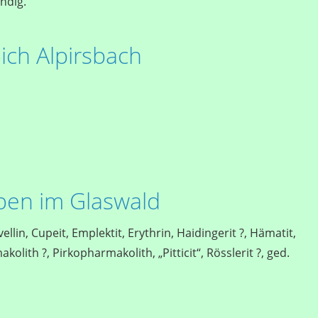
ändig.
ich Alpirsbach
ben im Glaswald
ellin, Cupeit, Emplektit, Erythrin, Haidingerit ?, Hämatit,
olith ?, Pirkopharmakolith, „Pitticit“, Rösslerit ?, ged.